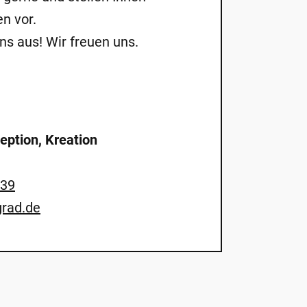
n vor.
ns aus! Wir freuen uns.
eption, Kreation
-39
rad.de