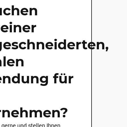
uchen
einer
eschneiderten,
alen
ndung für
rnehmen?
 gerne und stellen Ihnen