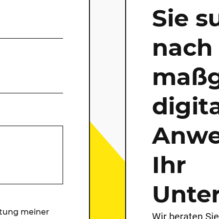
Sie s
nach 
maßg
digit
Anwe
Ihr
Unte
itung meiner
Wir beraten Sie