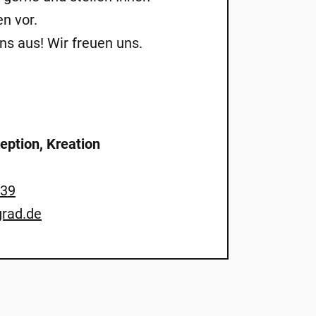
n vor.
ns aus! Wir freuen uns.
eption, Kreation
-39
rad.de