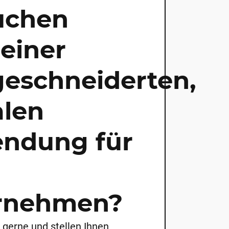
uchen
einer
eschneiderten,
alen
ndung für
rnehmen?
 gerne und stellen Ihnen