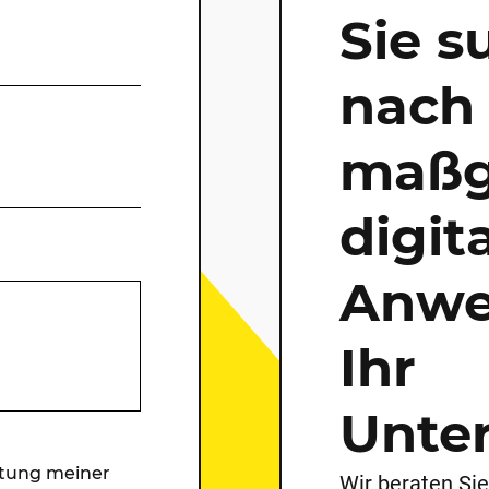
Sie s
nach 
maßg
digit
Anwe
Ihr
Unte
itung meiner
Wir beraten Sie