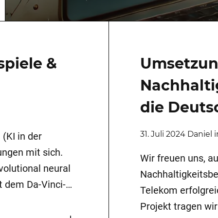
spiele &
Umsetzu
Nachhalti
die Deuts
31. Juli 2024 Daniel
 (KI in der
ungen mit sich.
Wir freuen uns, a
volutional neural
Nachhaltigkeitsb
t dem Da-Vinci-
Telekom erfolgre
Projekt tragen wir
KI zeigt