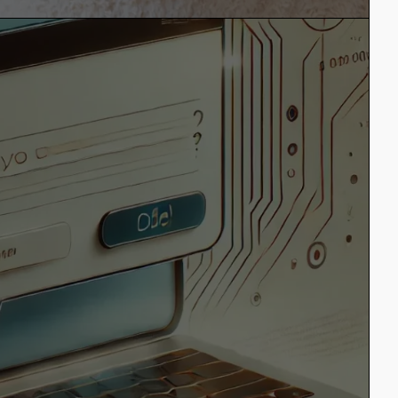
14. Mai 2025 Daniel in Allgemein
Beratung online
anbieten: Was
macht gute
Onlineberatung
aus?