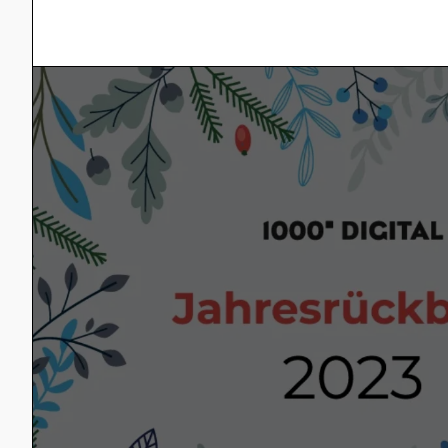
beeindruckende Fortschritte. Doch neb
Anwendungsfällen der KI…