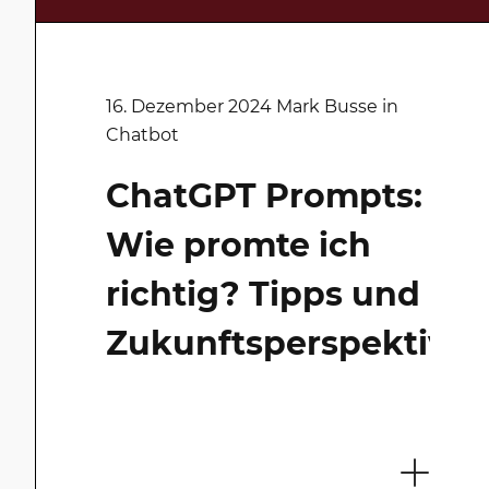
19. Dezember 2025 Daniel in
16. Dezember 2024 Mark Busse in
Allgemein
Chatbot
2025 im Rückblick:
ChatGPT Prompts:
Barrierefreiheit,
Wie promte ich
Beratung &
richtig? Tipps und
Innovation
Zukunftsperspektive