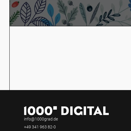
13. Dezember 2023 Victoria in Allgemein
Unser 1000° DIGITAL
Jahresrückblick 2023
info@1000grad.de
+49 341 963 82-0