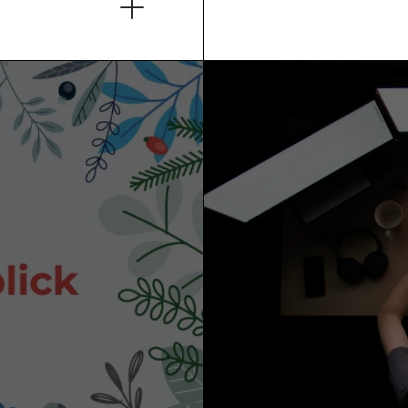
Transformation u
en den
eines der größt
Europas bei. Der 
Telekom zählt sei