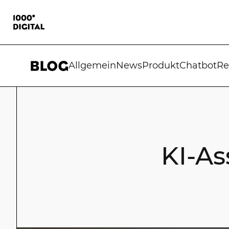
Allgemein
News
Produkt
Chatbot
Re
KI-As