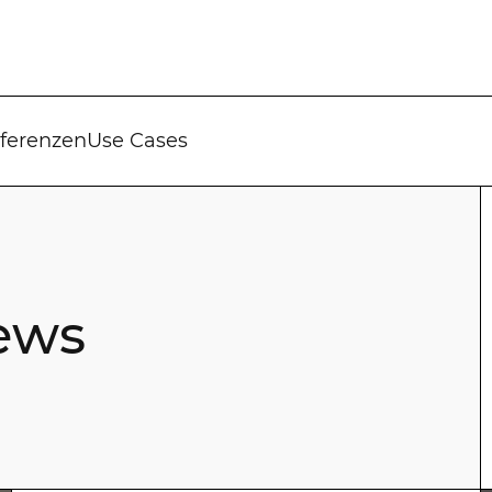
ferenzen
Use Cases
ews