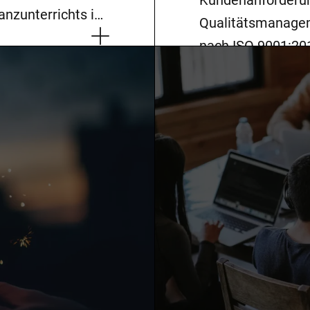
Kundenanforderung
anzunterrichts in
Qualitätsmanageme
er denn je,
nach ISO 9001:201
nden, die
Effizienz eines 
und motivieren.
Vertrauen von Kun
eundlicher,…
diesem Beitrag er
nach ISO 9001:20