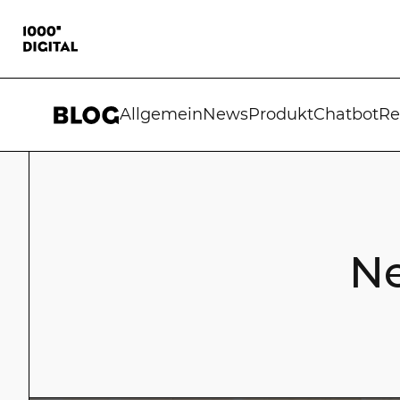
Allgemein
News
Produkt
Chatbot
Re
N