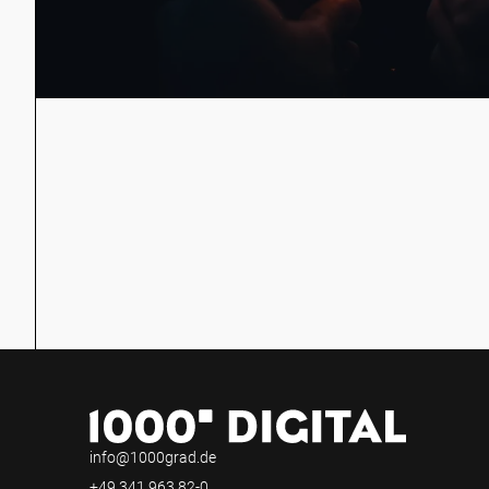
14. Dezember 2022 Victoria in Allgemein
Unser Jahresrückblick
Kunden, Projekte und
info@1000grad.de
+49 341 963 82-0