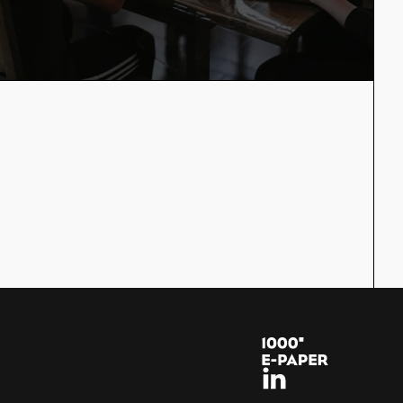
ctoria in Allgemein
rlesung: Das Projekt
t-Anwendung“ von
TAL