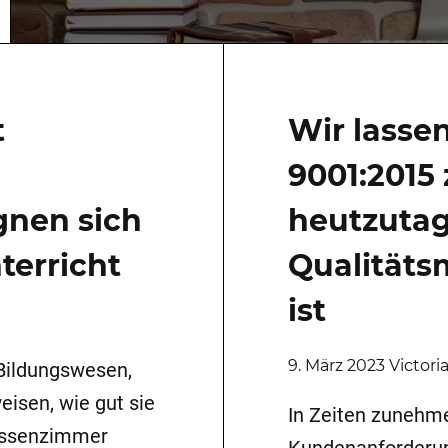
t
Wir lasse
9001:2015
nen sich
heutzutag
terricht
Qualität
ist
9. März 2023 Victori
 Bildungswesen,
isen, wie gut sie
In Zeiten zunehm
lassenzimmer