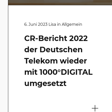
31. Juli 2024 Daniel in Allgemein
6. Juni 2023 Lisa in Allgemein
Umsetzung
CR-Bericht 2022
Nachhaltigkeitsberich
der Deutschen
2023 für die Deutsche
Telekom wieder
Telekom
mit 1000°DIGITAL
umgesetzt