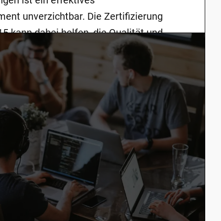
en ist ein effektives
nt unverzichtbar. Die Zertifizierung
5 kann dabei helfen, die Qualität und
Unternehmens zu verbessern und das
den und Lieferanten zu stärken. In
fahren Sie, warum die Zertifizierung
15 für Unternehmen…