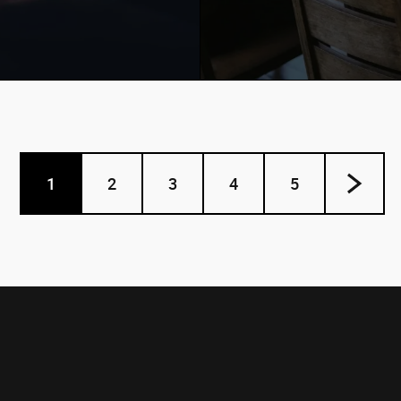
1. November 2022 Vi
1
2
3
4
5
 2022 –
IT-Ringvo
 mehr
„Phonebo
1000°DIGI