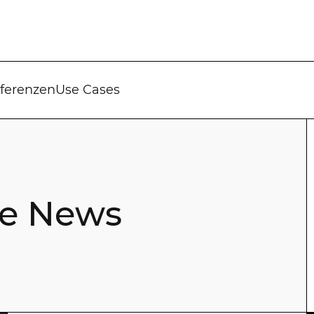
ferenzen
Use Cases
ne News