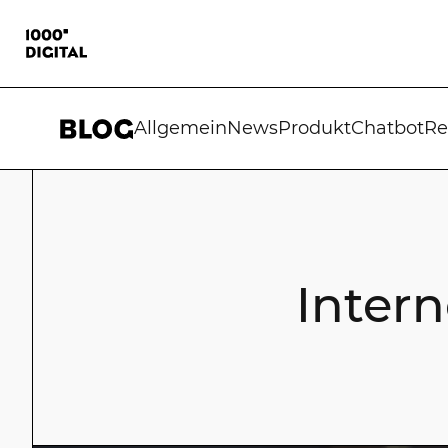
Allgemein
News
Produkt
Chatbot
Re
Inter