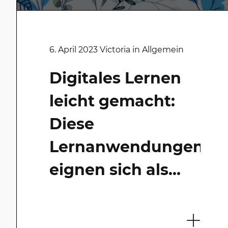
13. Dezember 2023 Victoria in
6. April 2023 Victoria in Allgemein
Allgemein
Digitales Lernen
Unser 1000°
leicht gemacht:
DIGITAL
Diese
Jahresrückblick
Lernanwendungen
2023
eignen sich als
Ergänzung zum
Unterricht