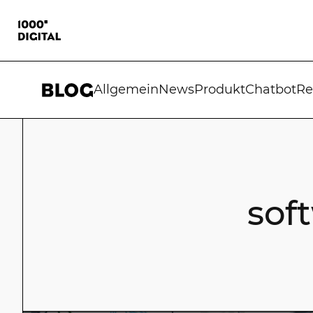
Allgemein
News
Produkt
Chatbot
Re
sof