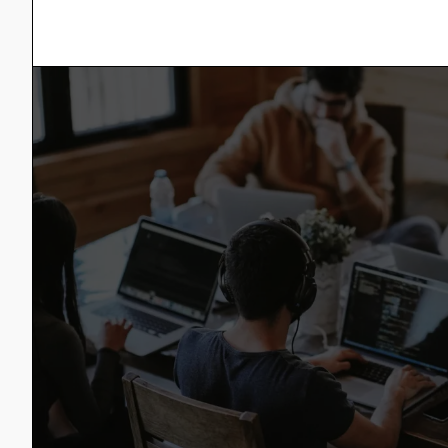
Onlineberatung muss einen sicheren Ra
dem Menschen die Hilfe finden können, 
professionellen Beratern…