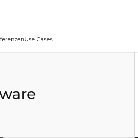
ferenzen
Use Cases
tware